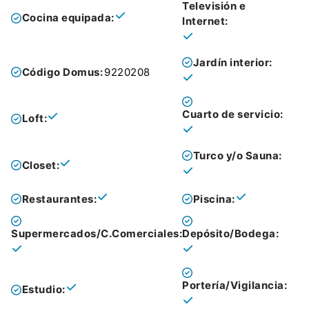
Televisión e
Cocina equipada:
Internet:
Jardín interior:
Código Domus:
9220208
Cuarto de servicio:
Loft:
Turco y/o Sauna:
Closet:
Restaurantes:
Piscina:
Supermercados/C.Comerciales:
Depósito/Bodega:
Portería/Vigilancia:
Estudio: